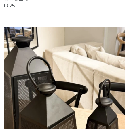
2.045
$