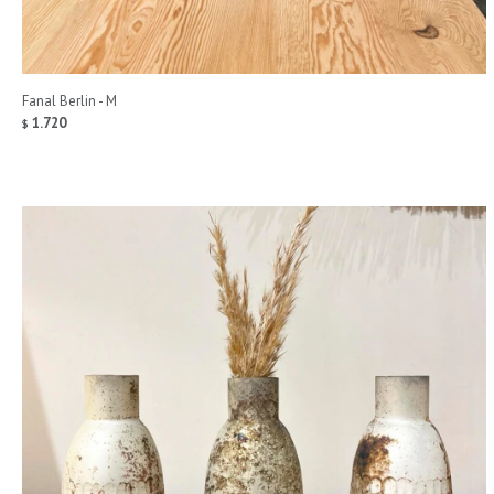
Fanal Berlin - M
1.720
$