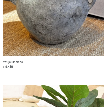
Vasija Mediana
6.450
$