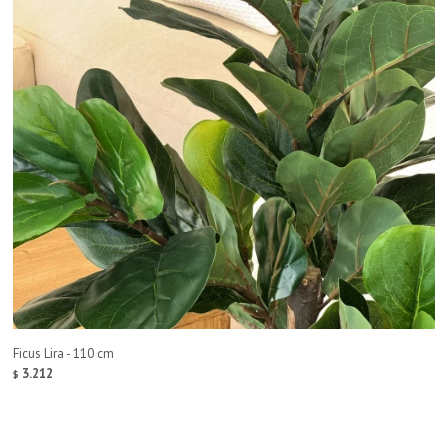
Ficus Lira - 110 cm
3.212
$