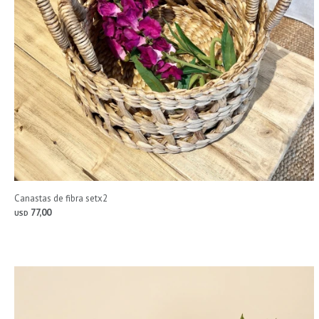
Canastas de fibra setx2
77,00
USD