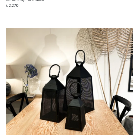
2.270
$