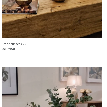
Set de cuencos x3
74,00
USD