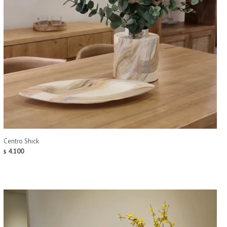
Centro Shick
4.100
$