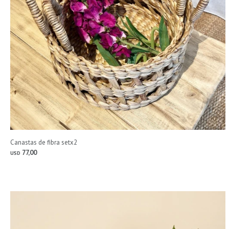
Canastas de fibra setx2
77,00
USD