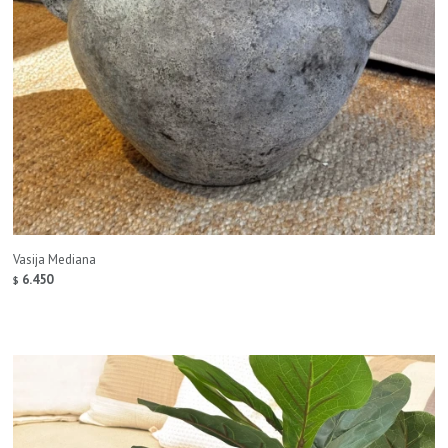
Vasija Mediana
6.450
$