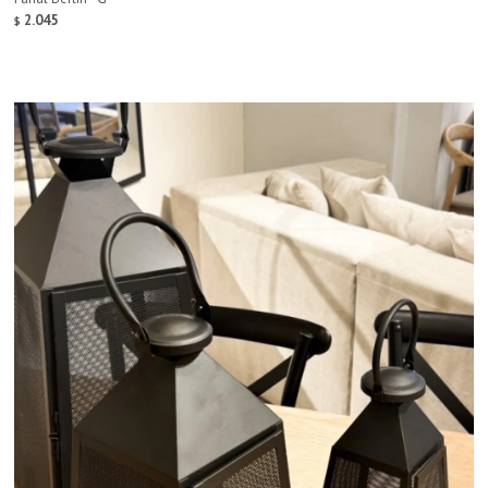
2.045
$