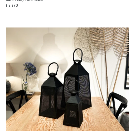
2.270
$