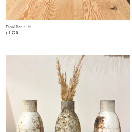
Fanal Berlin - M
1.720
$