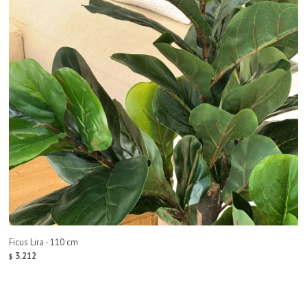
Ficus Lira - 110 cm
3.212
$