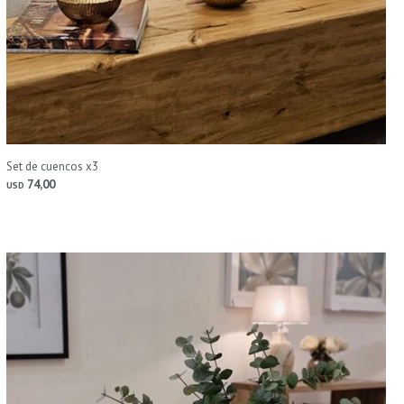
Set de cuencos x3
74,00
USD