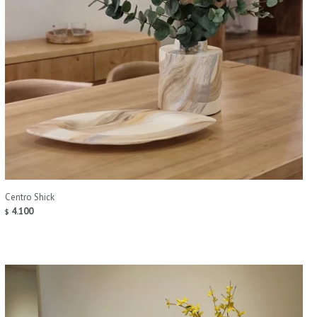
Centro Shick
4.100
$