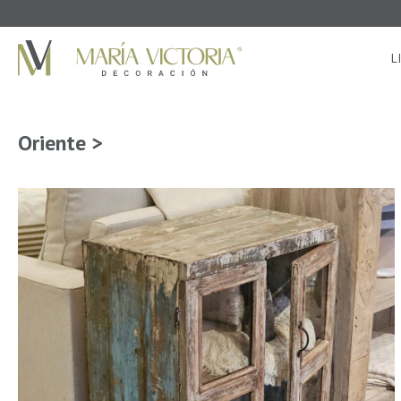
L
Oriente >