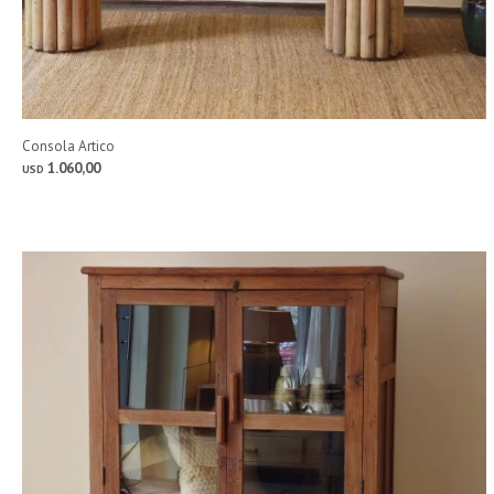
Consola Artico
1.060,00
USD