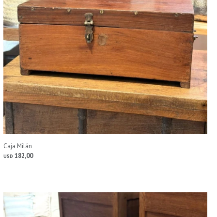
Caja Milán
182,00
USD