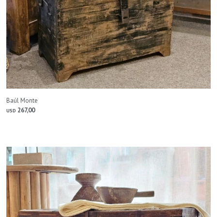
Baúl Monte
267,00
USD