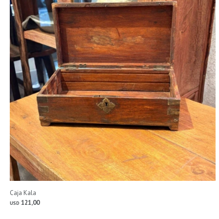
Caja Kala
121,00
USD