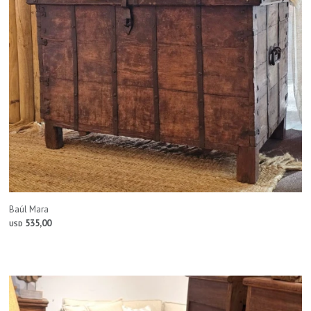
Baúl Mara
535,00
USD