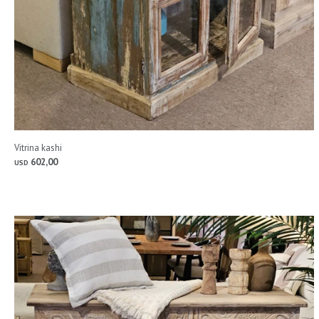
Vitrina kashi
602,00
USD