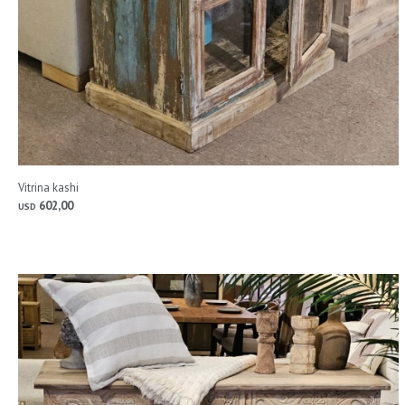
Vitrina kashi
602,00
USD