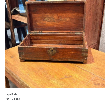
Caja Kala
121,00
USD