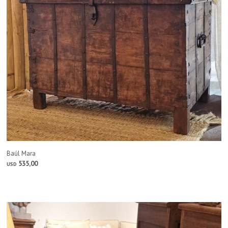
Baúl Mara
535,00
USD