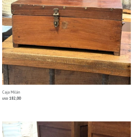
Caja Milán
182,00
USD