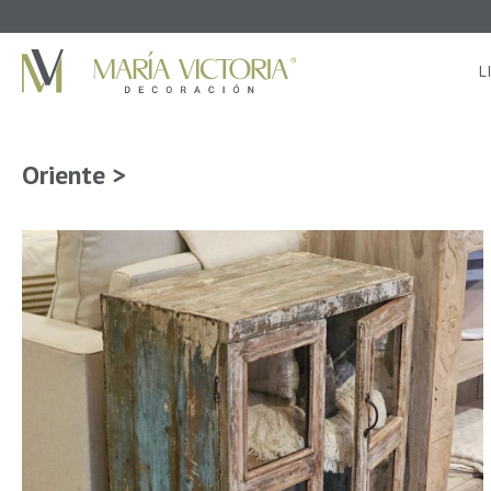
L
Oriente >