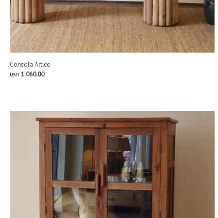
Consola Artico
1.060,00
USD