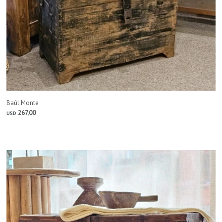
Baúl Monte
267,00
USD