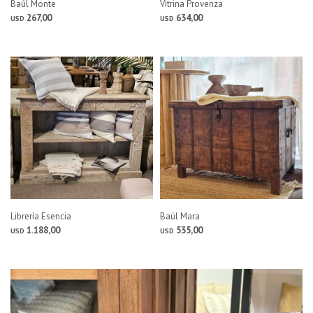
Baúl Monte
Vitrina Provenza
267,00
634,00
USD
USD
Librería Esencia
Baúl Mara
1.188,00
535,00
USD
USD