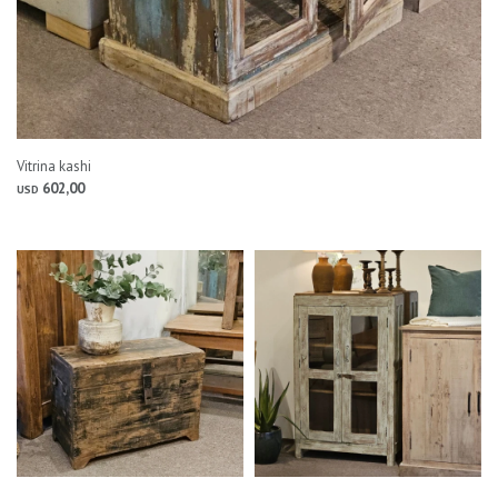
Vitrina kashi
602,00
USD