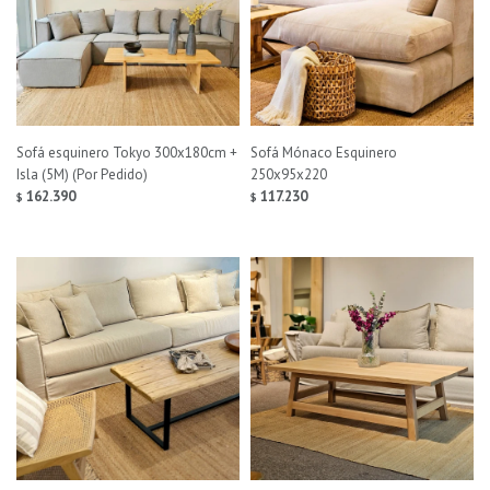
Sofá esquinero Tokyo 300x180cm +
Sofá Mónaco Esquinero
Isla (5M) (Por Pedido)
250x95x220
162.390
117.230
$
$