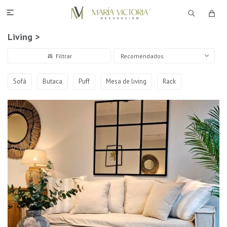

Living >
Recomendados
Sofá
Butaca
Puff
Mesa de living
Rack