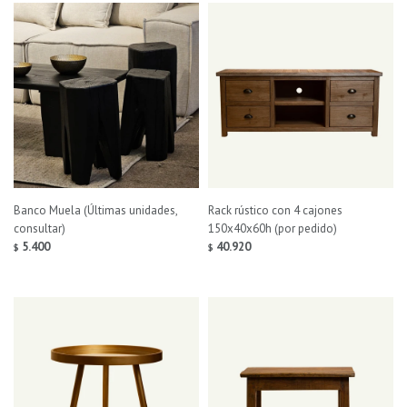
Banco Muela (Últimas unidades,
Rack rústico con 4 cajones
consultar)
150x40x60h (por pedido)
5.400
40.920
$
$