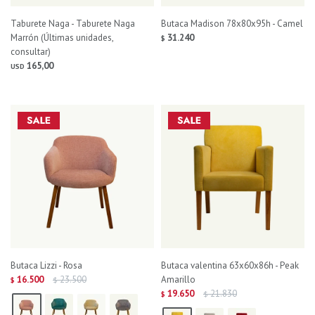
Taburete Naga - Taburete Naga
Butaca Madison 78x80x95h - Camel
Marrón (Últimas unidades,
31.240
$
consultar)
165,00
USD
Butaca Lizzi - Rosa
Butaca valentina 63x60x86h - Peak
16.500
23.500
Amarillo
$
$
19.650
21.830
$
$