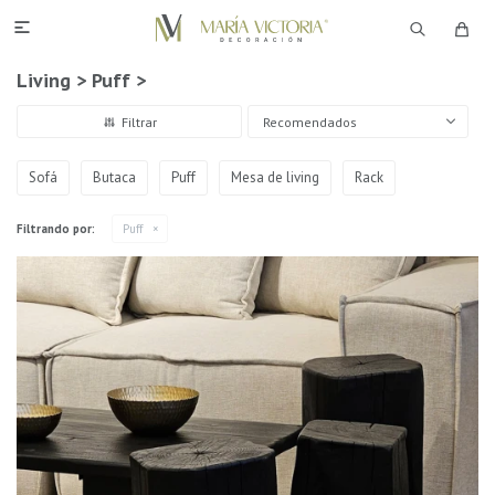

Living > Puff >
Recomendados
Sofá
Butaca
Puff
Mesa de living
Rack
Filtrando por:
Puff