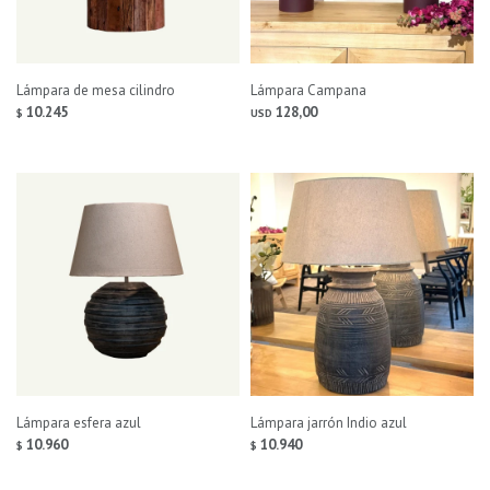
Lámpara de mesa cilindro
Lámpara Campana
10.245
128,00
$
USD
Lámpara esfera azul
Lámpara jarrón Indio azul
10.960
10.940
$
$