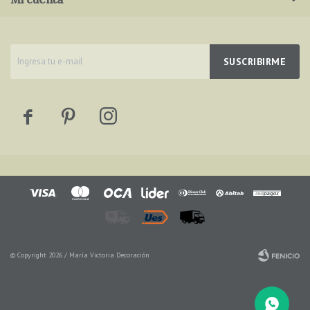
SUSCRIBIRME



© Copyright 2026 / María Victoria Decoración