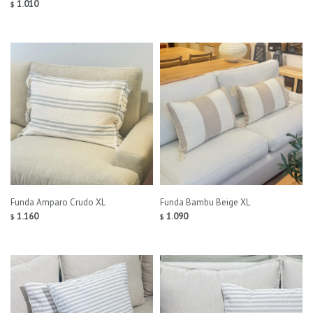
1.010
$
Funda Amparo Crudo XL
Funda Bambu Beige XL
1.160
1.090
$
$