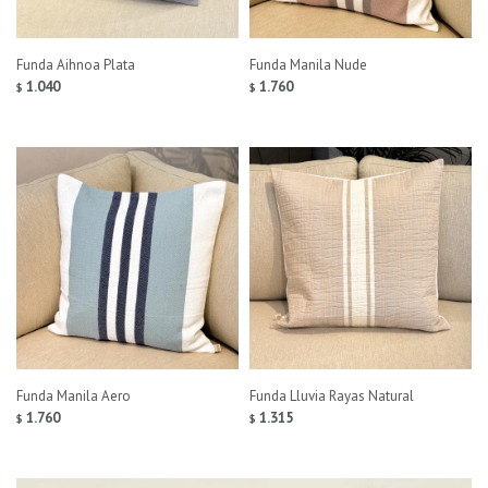
Funda Aihnoa Plata
Funda Manila Nude
1.040
1.760
$
$
Funda Manila Aero
Funda Lluvia Rayas Natural
1.760
1.315
$
$