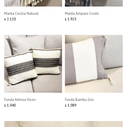
Manta Cecilia Natural
Manta Amparo Crudo
2.120
1.925
$
$
Funda Aihnoa Vison
Funda Bambu Gris
1.040
1.089
$
$