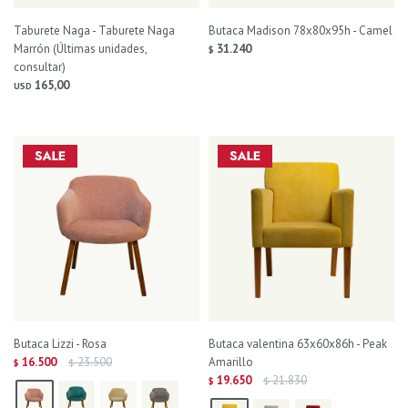
Taburete Naga - Taburete Naga
Butaca Madison 78x80x95h - Camel
Marrón (Últimas unidades,
31.240
$
consultar)
165,00
USD
Butaca Lizzi - Rosa
Butaca valentina 63x60x86h - Peak
16.500
23.500
Amarillo
$
$
19.650
21.830
$
$