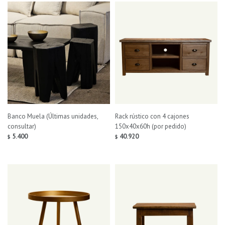
Banco Muela (Últimas unidades,
Rack rústico con 4 cajones
consultar)
150x40x60h (por pedido)
5.400
40.920
$
$