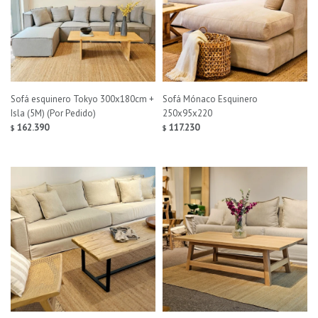
Sofá esquinero Tokyo 300x180cm +
Sofá Mónaco Esquinero
Isla (5M) (Por Pedido)
250x95x220
162.390
117.230
$
$