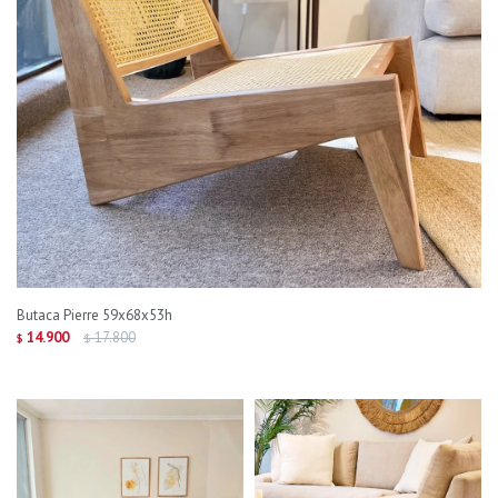
Butaca Pierre 59x68x53h
14.900
17.800
$
$