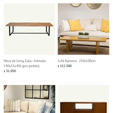
Mesa de living Gala - Arenada
Sofá Kymono , 250x100cm
190x55x45h (por pedido)
112.300
$
31.050
$