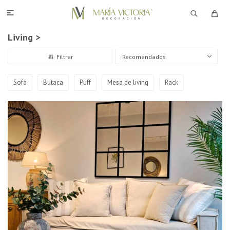

Living >
Recomendados
Sofá
Butaca
Puff
Mesa de living
Rack