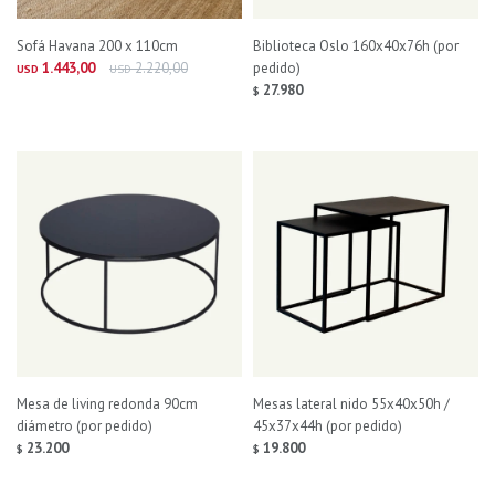
Sofá Havana 200 x 110cm
Biblioteca Oslo 160x40x76h (por
1.443,00
2.220,00
pedido)
USD
USD
27.980
$
Mesa de living redonda 90cm
Mesas lateral nido 55x40x50h /
diámetro (por pedido)
45x37x44h (por pedido)
23.200
19.800
$
$