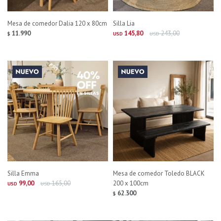
Mesa de comedor Dalia 120 x 80cm
Silla Lia
11.990
145,80
243,00
$
USD
USD
Silla Emma
Mesa de comedor Toledo BLACK
99,00
165,00
200 x 100cm
USD
USD
62.300
$