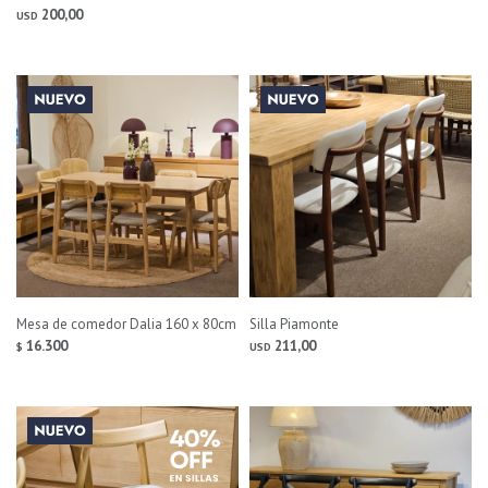
200,00
USD
Mesa de comedor Dalia 160 x 80cm
Silla Piamonte
16.300
211,00
$
USD