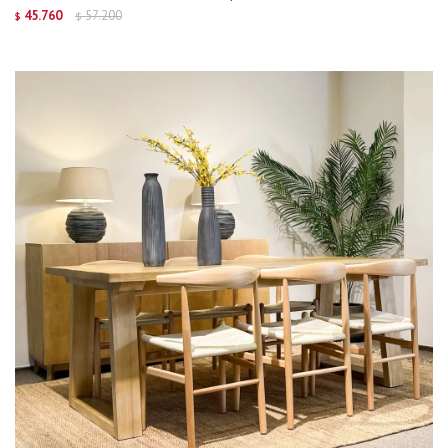
45.760
57.200
$
$