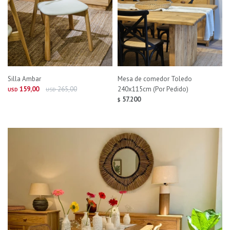
Silla Ambar
Mesa de comedor Toledo
159,00
265,00
240x115cm (Por Pedido)
USD
USD
57.200
$