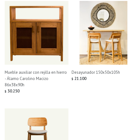
Mueble auxiliar con rejilla en hierro
Desayunador 150x50x105h
- Álamo Carolino Macizo
21.100
$
86x38x90h
30.250
$