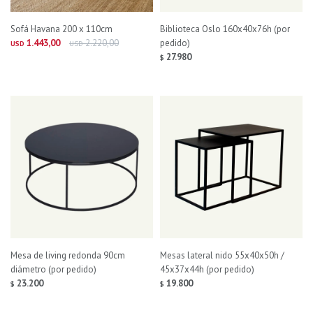
Sofá Havana 200 x 110cm
Biblioteca Oslo 160x40x76h (por
1.443,00
2.220,00
pedido)
USD
USD
27.980
$
Mesa de living redonda 90cm
Mesas lateral nido 55x40x50h /
diámetro (por pedido)
45x37x44h (por pedido)
23.200
19.800
$
$