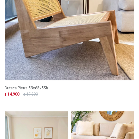
Butaca Pierre 59x68x53h
14.900
17.800
$
$