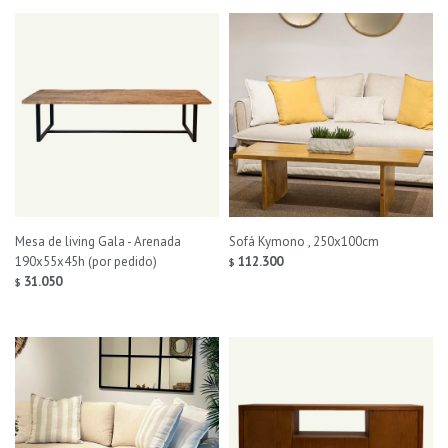
Mesa de living Gala - Arenada
Sofá Kymono , 250x100cm
190x55x45h (por pedido)
112.300
$
31.050
$