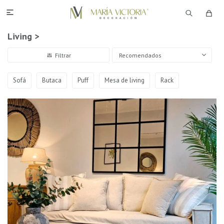

Living >
Recomendados
Sofá
Butaca
Puff
Mesa de living
Rack