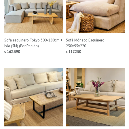
Sofá esquinero Tokyo 300x180cm +
Sofá Mónaco Esquinero
Isla (5M) (Por Pedido)
250x95x220
162.390
117.230
$
$