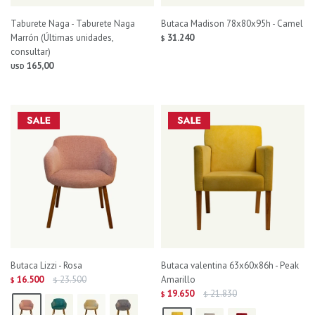
Taburete Naga - Taburete Naga
Butaca Madison 78x80x95h - Camel
Marrón (Últimas unidades,
31.240
$
consultar)
165,00
USD
Butaca Lizzi - Rosa
Butaca valentina 63x60x86h - Peak
16.500
23.500
Amarillo
$
$
19.650
21.830
$
$