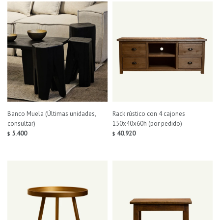
Banco Muela (Últimas unidades,
Rack rústico con 4 cajones
consultar)
150x40x60h (por pedido)
5.400
40.920
$
$