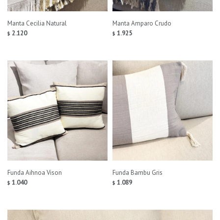
Manta Cecilia Natural
Manta Amparo Crudo
2.120
1.925
$
$
Funda Aihnoa Vison
Funda Bambu Gris
1.040
1.089
$
$