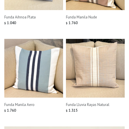
Funda Aihnoa Plata
Funda Manila Nude
1.040
1.760
$
$
Funda Manila Aero
Funda Lluvia Rayas Natural
1.760
1.315
$
$