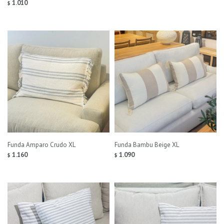
1.010
$
Funda Amparo Crudo XL
Funda Bambu Beige XL
1.160
1.090
$
$