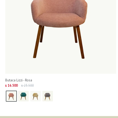
Butaca Lizzi - Rosa
16.500
23.500
$
$