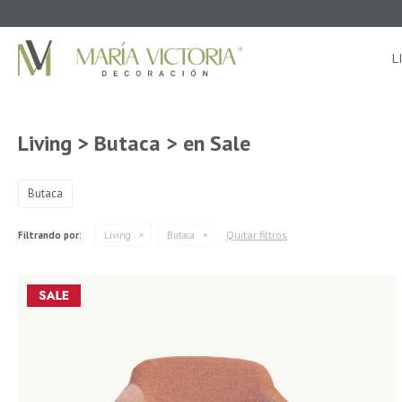
L
Living > Butaca > en Sale
Butaca
Quitar filtros
Filtrando por:
Living
Butaca