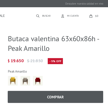
Descubre nuestra calidad en vivo
ALE
0
$
Butaca valentina 63x60x86h -
Peak Amarillo
19.650
21.830
$
$
9
Peak Amarillo
COMPRAR