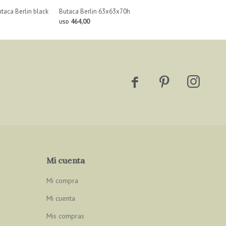
taca Berlin black
Butaca Berlin 63x63x70h
464,00
USD



Mi cuenta
Mi compra
Mi cuenta
Mis compras