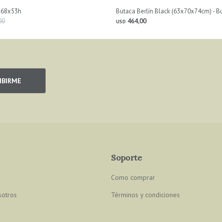
9x68x53h
Butaca Berlín Black (63x70x74cm) - Bu
00
464,00
USD
IBIRME
Soporte
Como comprar
sotros
Términos y condiciones