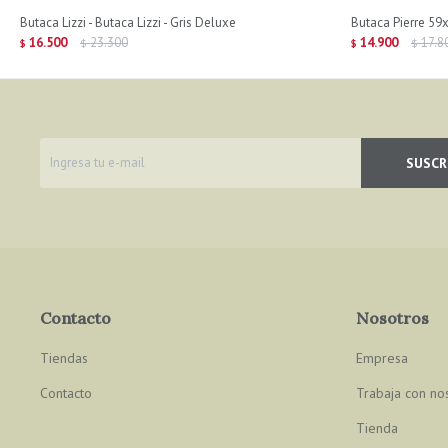
Butaca Lizzi - Butaca Lizzi - Gris Deluxe
Butaca Pierre 5
16.500
23.300
14.900
17.8
$
$
$
$
SUSCR
Contacto
Nosotros
Tiendas
Empresa
Contacto
Trabaja con no
Tienda