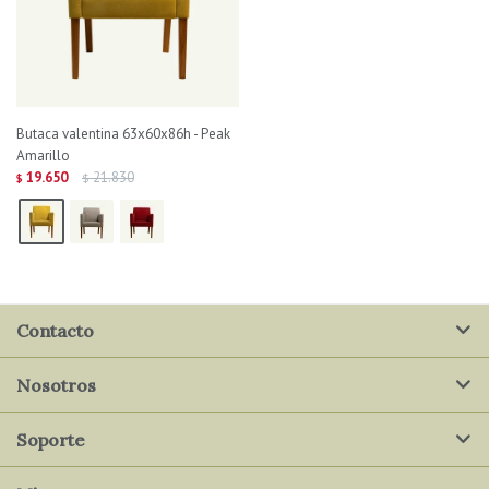
Butaca valentina 63x60x86h - Peak
Amarillo
19.650
21.830
$
$
Contacto
Nosotros
Soporte