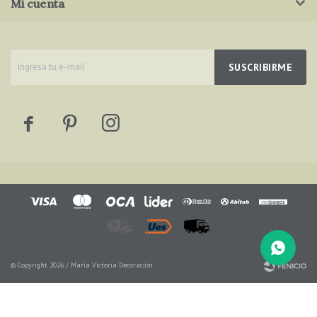
Mi cuenta
SUSCRIBIRME



© Copyright 2026 / María Victoria Decoración