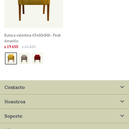
Butaca valentina 63x60x86h - Peak
Amarillo
19.650
21.830
$
$
Contacto
Nosotros
Soporte