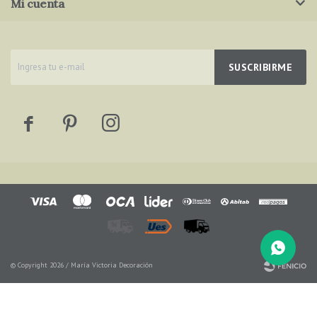
Mi cuenta
SUSCRIBIRME



© Copyright 2026 / María Victoria Decoración