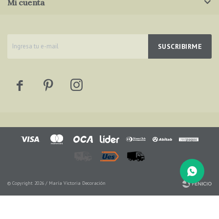
Mi cuenta
SUSCRIBIRME



© Copyright 2026 / María Victoria Decoración