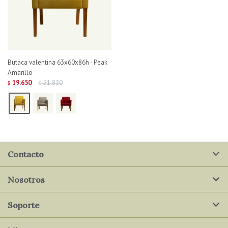
Butaca valentina 63x60x86h - Peak
Amarillo
19.650
21.830
$
$
Contacto
Nosotros
Soporte