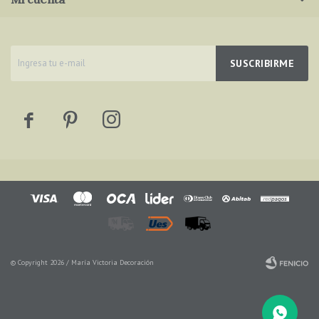
SUSCRIBIRME



© Copyright 2026 / María Victoria Decoración