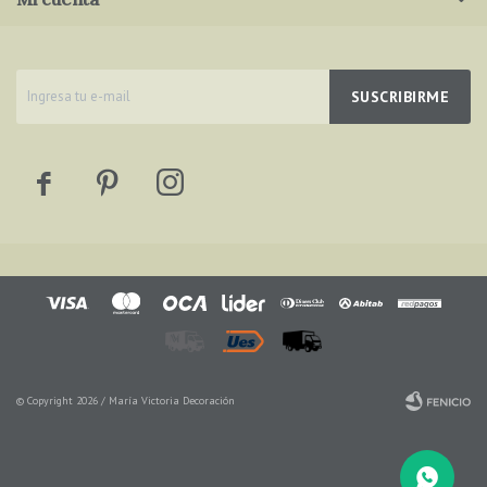
SUSCRIBIRME



© Copyright 2026 / María Victoria Decoración