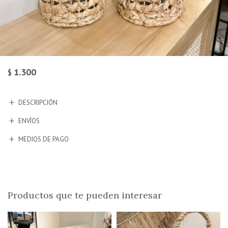
1.300
$
DESCRIPCIÓN
ENVÍOS
MEDIOS DE PAGO
Productos que te pueden interesar