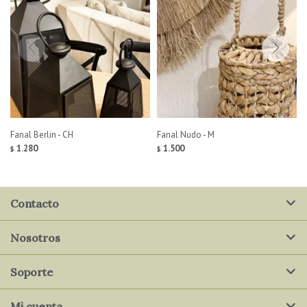
Fanal Berlin - CH
Fanal Nudo - M
1.280
1.500
$
$
Contacto
Nosotros
Soporte
Mi cuenta