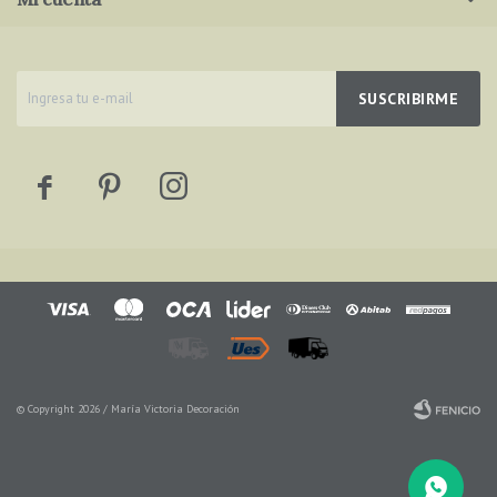
SUSCRIBIRME



© Copyright 2026 / María Victoria Decoración