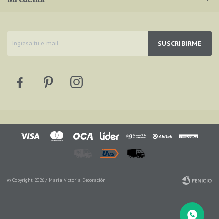
SUSCRIBIRME



© Copyright 2026 / María Victoria Decoración