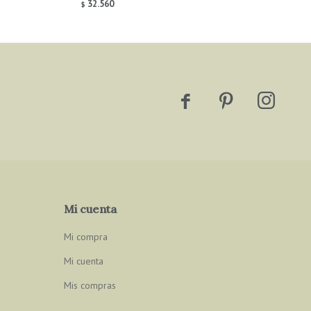
32.560
$



Mi cuenta
Mi compra
Mi cuenta
Mis compras