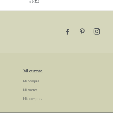
3.212
$



Mi cuenta
Mi compra
Mi cuenta
Mis compras