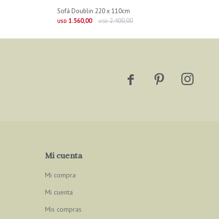
Sofá Doublin 220 x 110cm
1.560,00
2.400,00
USD
USD



Mi cuenta
Mi compra
Mi cuenta
Mis compras