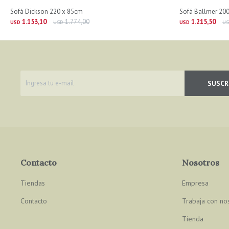
Sofá Dickson 220 x 85cm
Sofá Ballmer 20
1.153,10
1.774,00
1.215,50
USD
USD
USD
U
SUSCR
Contacto
Nosotros
Tiendas
Empresa
Contacto
Trabaja con no
Tienda