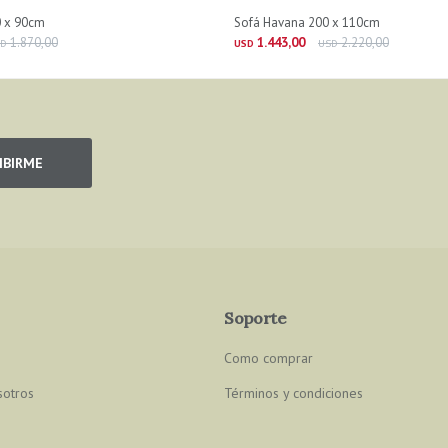
0 x 90cm
Sofá Havana 200 x 110cm
1.870,00
1.443,00
2.220,00
SD
USD
USD
IBIRME
Soporte
Como comprar
sotros
Términos y condiciones