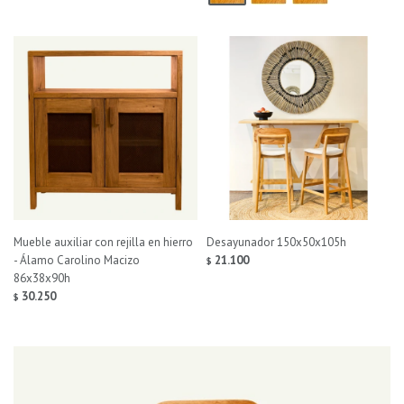
Mueble auxiliar con rejilla en hierro
Desayunador 150x50x105h
- Álamo Carolino Macizo
21.100
$
86x38x90h
30.250
$