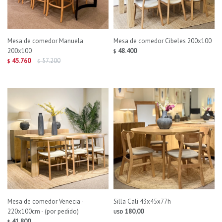
Mesa de comedor Manuela
Mesa de comedor Cibeles 200x100
200x100
48.400
$
45.760
57.200
$
$
Mesa de comedor Venecia -
Silla Cali 43x45x77h
220x100cm - (por pedido)
180,00
USD
41.800
$