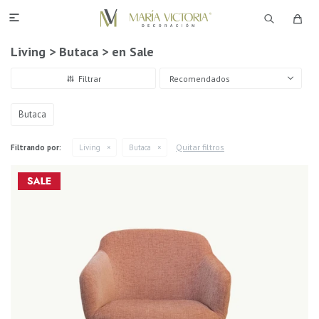

Living > Butaca > en Sale
Recomendados
Butaca
Quitar filtros
Filtrando por:
Living
Butaca