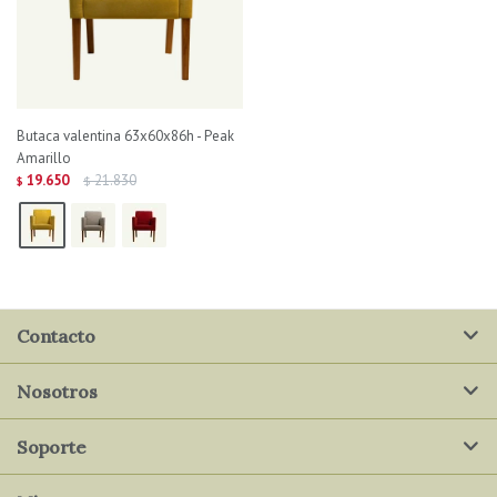
Butaca valentina 63x60x86h - Peak
Amarillo
19.650
21.830
$
$
Contacto
Nosotros
Soporte