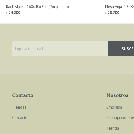
Rack Alpino 160x40x60h (Por pedido)
Mesa Viga -160X
24.200
28.700
$
$
SUSCR
Contacto
Nosotros
Tiendas
Empresa
Contacto
Trabaja con no
Tienda