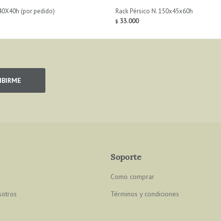
40X40h (por pedido)
Rack Pérsico N. 150x45x60h
33.000
$
IBIRME
Soporte
Como comprar
sotros
Términos y condiciones