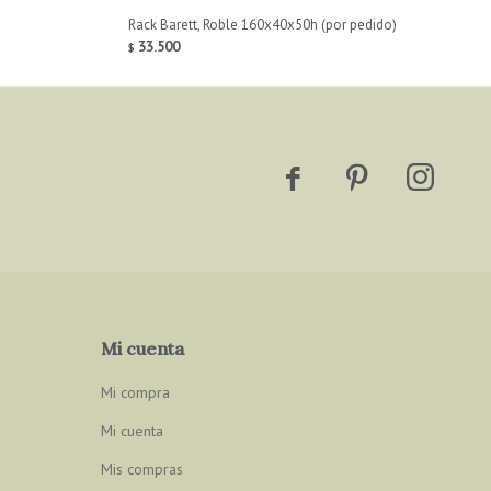
Rack Barett, Roble 160x40x50h (por pedido)
33.500
$



Mi cuenta
Mi compra
Mi cuenta
Mis compras