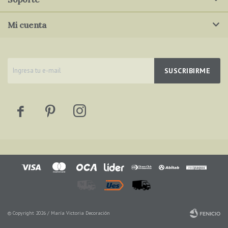
Mi cuenta
SUSCRIBIRME



© Copyright 2026 / María Victoria Decoración