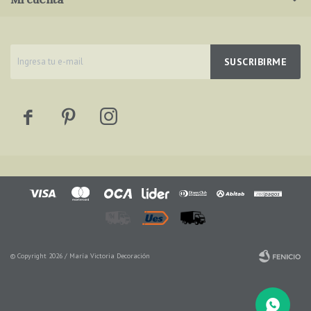
SUSCRIBIRME



© Copyright 2026 / María Victoria Decoración