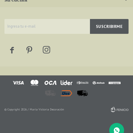
SUSCRIBIRME



© Copyright 2026 / María Victoria Decoración