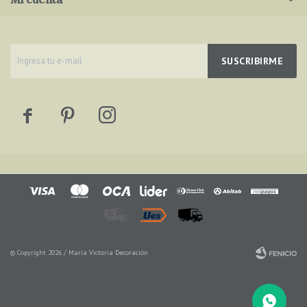
SUSCRIBIRME



© Copyright 2026 / María Victoria Decoración