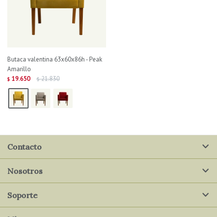
Butaca valentina 63x60x86h - Peak
Amarillo
19.650
21.830
$
$
Contacto
Nosotros
Soporte