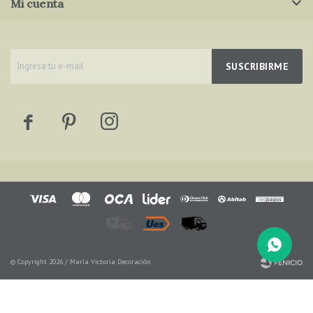
Mi cuenta
SUSCRIBIRME



© Copyright 2026 / María Victoria Decoración