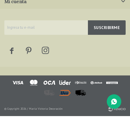
Mi cuenta
SUSCRIBIRME



© Copyright 2026 / María Victoria Decoración