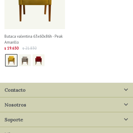
Butaca valentina 63x60x86h - Peak
Amarillo
19.650
21.830
$
$
Contacto
Nosotros
Soporte