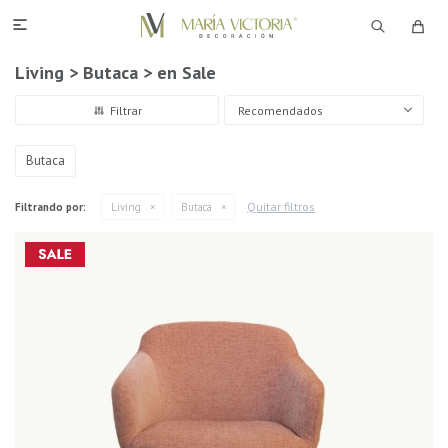

Living > Butaca > en Sale
Recomendados
Butaca
Quitar filtros
Filtrando por:
Living
Butaca