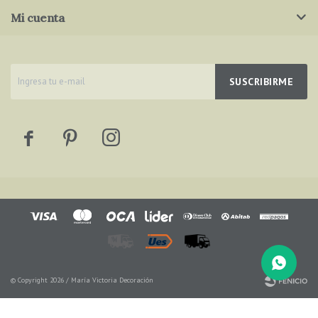
Mi cuenta
SUSCRIBIRME



© Copyright 2026 / María Victoria Decoración