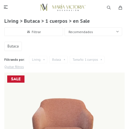

Living > Butaca > 1 cuerpos > en Sale
Recomendados
Butaca
Filtrando por:
Living
Butaca
Tamaño:
1 cuerpos
Quitar filtros